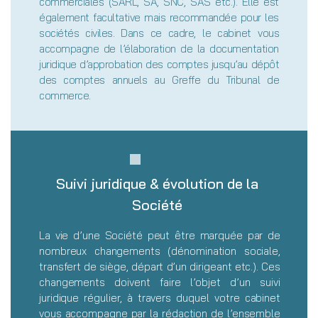
commerciales (SARL, SA, SNC, SAS etc.). Elle est
également facultative mais recommandée pour les
sociétés civiles. Dans ce cadre, le cabinet vous
accompagne de l’élaboration de la documentation
juridique d’approbation des comptes jusqu’au dépôt
des comptes annuels au Greffe du Tribunal de
commerce.
Suivi juridique & évolution de la
Société
La vie d’une Société peut être marquée par de
nombreux changements (dénomination sociale,
transfert de siège, départ d’un dirigeant etc.). Ces
changements doivent faire l’objet d’un suivi
juridique régulier, à travers duquel votre cabinet
vous accompagne par la rédaction de l’ensemble